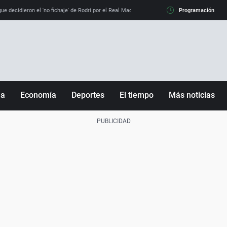
e decidieron el 'no fichaje' de Rodri por el Real Madrid y su 'sí' al Barça
Programación
La llamada de
ña
Economía
Deportes
El tiempo
Más noticias
Fútbol
Sociedad
Baloncesto
Mundo
Tenis
Salud
Motor
Cultura
Ciencia y Tecnología
adrid
Gastronomía
nciana
Medio ambiente