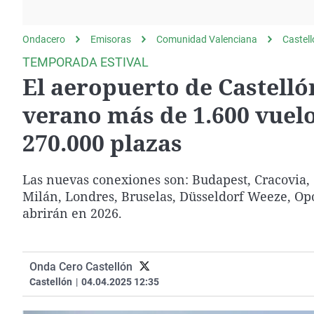
La rosa de los vientos
Caso
Extremadura
Gente viajera
Retornados
Galicia
Ondacero
Emisoras
Comunidad Valenciana
Castel
Como el perro y el
Equipo de investigación
La Rioja
TEMPORADA ESTIVAL
gato
El aeropuerto de Castell
Operación Viuda
Navarra
Negra
País Vasco
verano más de 1.600 vuelo
270.000 plazas
Las nuevas conexiones son: Budapest, Cracovia, C
Milán, Londres, Bruselas, Düsseldorf Weeze, Opor
abrirán en 2026.
Onda Cero Castellón
Castellón
|
04.04.2025 12:35