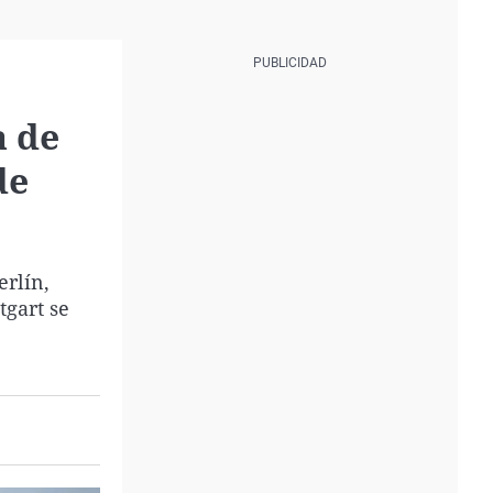
a de
de
erlín,
tgart se