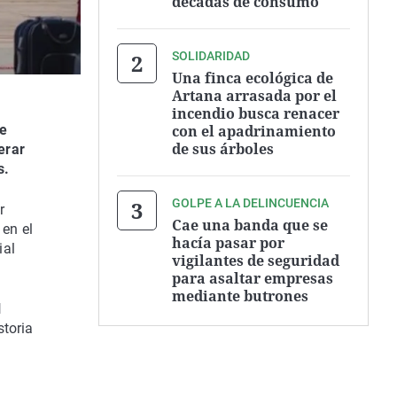
décadas de consumo
SOLIDARIDAD
Una finca ecológica de
Artana arrasada por el
incendio busca renacer
con el apadrinamiento
de
de sus árboles
erar
s.
GOLPE A LA DELINCUENCIA
r
Cae una banda que se
 en el
hacía pasar por
ial
vigilantes de seguridad
para asaltar empresas
mediante butrones
l
storia