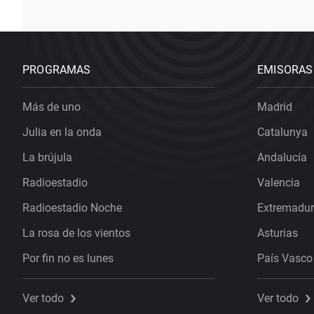
PROGRAMAS
EMISORAS
Más de uno
Madrid
Julia en la onda
Catalunya
La brújula
Andalucía
Radioestadio
Valencia
Radioestadio Noche
Extremadu
La rosa de los vientos
Asturias
Por fin no es lunes
País Vasco
Ver todo
Ver todo