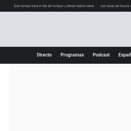
Qué tiempo hará el día del eclipse y dónde habrá nubes
Las horas de locura qu
Directo
Programas
Podcast
Espa
Más de uno
Los Perseguidos
Andalucía
Por fin
Malas decisiones
Aragón
Julia en la onda
Expedientes del más allá
Baleares
La brújula
El viaje del Guernica
Cantabria
Radioestadio
Invisibles
Cataluña
Radioestadio noche
Prohibido morirse
Comunidad de M
El colegio invisible
Esto no ha pasado
Comunitat Vale