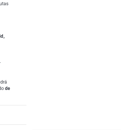
rutas
id,
-
ndrá
ndo
de