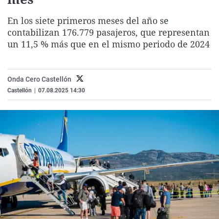
La rosa de los vientos
Caso
Extremadura
Virales
En los siete primeros meses del año se
Gente viajera
Retornados
Galicia
Televisión
contabilizan 176.779 pasajeros, que representan
Como el perro y el gat
Equipo de investigaci
La Rioja
Elecciones
un 11,5 % más que en el mismo periodo de 2024
Operación Viuda Negr
Navarra
País Vasco
Onda Cero Castellón
Castellón
|
07.08.2025 14:30