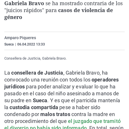
Gabriela Bravo
se ha mostrado contraria de los
La rosa de los vientos
Caso
Extremadura
Virales
"juicios rápidos" para
casos de violencia de
Gente viajera
Retornados
Galicia
Televisión
género
Como el perro y el gat
Equipo de investigaci
La Rioja
Elecciones
Operación Viuda Negr
Navarra
Amparo Piqueres
Sueca
|
06.04.2022 13:33
País Vasco
Consellera de Justicia, Gabriela Bravo.
La
consellera de Justicia
, Gabriela Bravo, ha
convocado una reunión con todos los
operadores
jurídicos
para poder analizar y evaluar lo que ha
pasado en el caso del niño asesinado a manos de
su padre en
Sueca
. Y es que el parricida mantenía
la
custodia compartida
pese a haber sido
condenado por
malos tratos
contra la madre en
otro procedimiento del que
el juzgado que tramitó
el divorcio no había sido informado
. En total, según