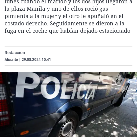
lunes cuando el marido y los dos hijos llegaron a
La rosa de los vientos
Caso
Extremadura
Virales
la plaza Manila y uno de ellos roció gas
pimienta a la mujer y el otro le apuñaló en el
Gente viajera
Retornados
Galicia
Televisión
costado derecho. Seguidamente se dieron a la
Como el perro y el gat
Equipo de investigaci
La Rioja
Elecciones
fuga en el coche que habían dejado estacionado
Operación Viuda Negr
Navarra
País Vasco
Redacción
Alicante
|
29.08.2024 10:41