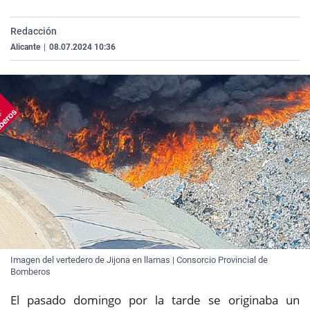
La rosa de los vientos
Caso
Extremadura
Virales
Redacción
Gente viajera
Retornados
Galicia
Televisión
Alicante
|
08.07.2024 10:36
Como el perro y el gat
Equipo de investigaci
La Rioja
Elecciones
Operación Viuda Negr
Navarra
País Vasco
Imagen del vertedero de Jijona en llamas | Consorcio Provincial de
Bomberos
El pasado domingo por la tarde se originaba un