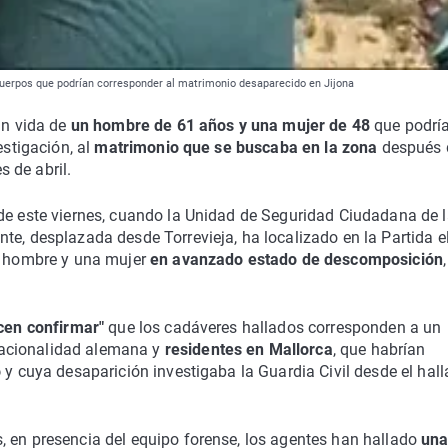
 cuerpos que podrían corresponder al matrimonio desaparecido en Jijona
in vida de
un hombre de 61 años y una mujer de 48
que podrí
estigación, al
matrimonio que se buscaba en la zona
después 
s de abril.
 de este viernes, cuando la Unidad de Seguridad Ciudadana de 
te, desplazada desde Torrevieja, ha localizado en la Partida e
n hombre y una mujer
en avanzado estado de descomposición
ecen confirmar"
que los cadáveres hallados corresponden a un
acionalidad alemana y
residentes en Mallorca
, que habrían
o
y cuya desaparición investigaba la Guardia Civil desde el hal
 en presencia del equipo forense, los agentes han hallado
un