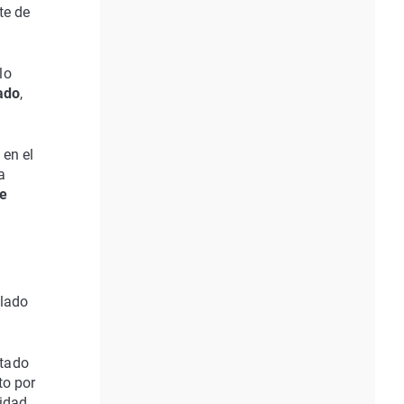
te de
lo
pado
,
 en el
a
se
llado
ntado
to por
ridad