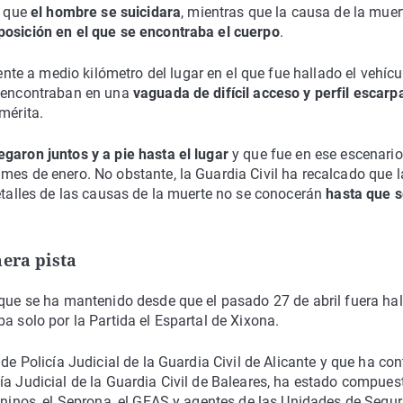
e que
el hombre se suicidara
, mientras que la causa de la muer
osición en el que se encontraba el cuerpo
.
e a medio kilómetro del lugar en el que fue hallado el vehícu
e encontraban en una
vaguada de difícil acceso y perfil escar
mérita.
egaron juntos y a pie hasta el lugar
y que fue en ese escenario
mes de enero. No obstante, la Guardia Civil ha recalcado que l
detalles de las causas de la muerte no se conocerán
hasta que 
mera pista
 que se ha mantenido desde que el pasado 27 de abril fuera ha
a solo por la Partida el Espartal de Xixona.
 de Policía Judicial de la Guardia Civil de Alicante y que ha co
ía Judicial de la Guardia Civil de Baleares, ha estado compues
caninos, el Seprona, el GEAS y agentes de las Unidades de Segu