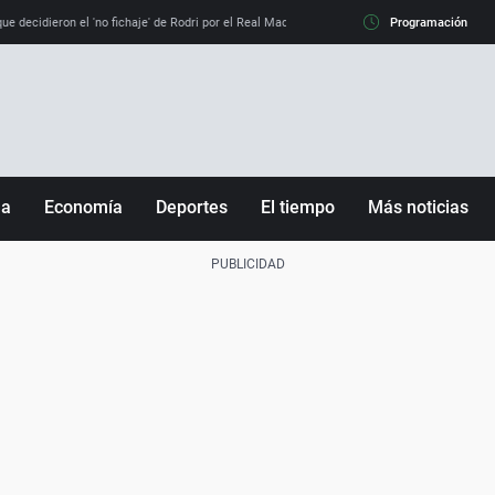
e decidieron el 'no fichaje' de Rodri por el Real Madrid y su 'sí' al Barça
Programación
La llamada de
ña
Economía
Deportes
El tiempo
Más noticias
Fútbol
Sociedad
Baloncesto
Mundo
Tenis
Salud
Motor
Cultura
Ciencia y Tecnología
adrid
Gastronomía
nciana
Medio ambiente