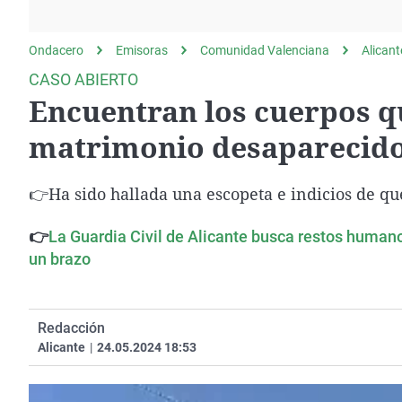
La rosa de los vientos
Caso
Extremadura
Gente viajera
Retornados
Galicia
Ondacero
Emisoras
Comunidad Valenciana
Alicant
Como el perro y el
Equipo de investigación
La Rioja
CASO ABIERTO
gato
Encuentran los cuerpos q
Operación Viuda
Navarra
Negra
País Vasco
matrimonio desaparecido 
👉Ha sido hallada una escopeta e indicios de qu
👉
La Guardia Civil de Alicante busca restos humano
un brazo
Redacción
Alicante
|
24.05.2024 18:53