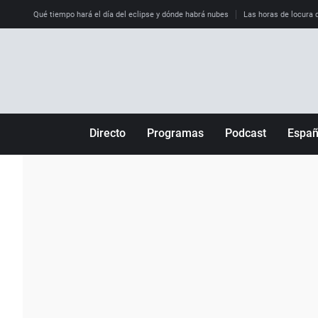
Qué tiempo hará el día del eclipse y dónde habrá nubes
Las horas de locura qu
Directo
Programas
Podcast
Espa
Más de uno
Los Perseguidos
Andalucía
Por fin
Malas decisiones
Aragón
Julia en la onda
Expedientes del más allá
Baleares
La brújula
El viaje del Guernica
Cantabria
Radioestadio
Invisibles
Cataluña
Radioestadio noche
Prohibido morirse
Comunidad de M
El colegio invisible
Esto no ha pasado
Comunitat Vale