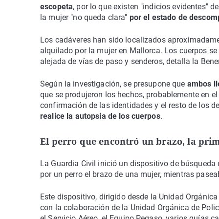
escopeta
, por lo que existen "indicios evidentes" d
la mujer "no queda clara"
por el estado de descomp
Los cadáveres han sido localizados aproximadament
alquilado por la mujer en Mallorca. Los cuerpos s
alejada de vías de paso y senderos, detalla la Bene
Según la investigación, se presupone que
ambos ll
que se produjeron los hechos, probablemente en el 
confirmación de las identidades y el resto de los 
realice la autopsia de los cuerpos
.
El perro que encontró un brazo, la pri
La Guardia Civil inició un dispositivo de búsqueda
por un perro el brazo de una mujer, mientras paseab
Este dispositivo, dirigido desde la Unidad Orgánica
con la colaboración de la Unidad Orgánica de Polic
el Servicio Aéreo, el Equipo Pegaso, varios guías 