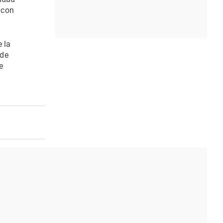
 con
 la
 de
e