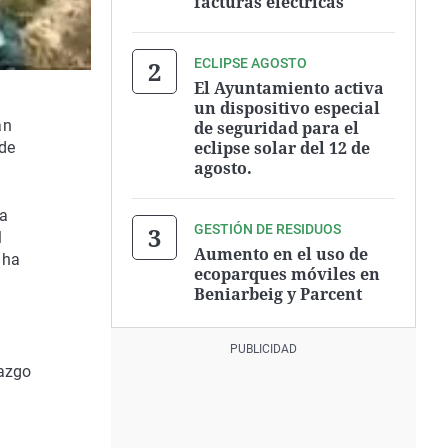
facturas eléctricas
ECLIPSE AGOSTO
El Ayuntamiento activa
un dispositivo especial
an
de seguridad para el
eclipse solar del 12 de
de
agosto.
la
GESTIÓN DE RESIDUOS
l
Aumento en el uso de
, ha
ecoparques móviles en
Beniarbeig y Parcent
lazgo
a