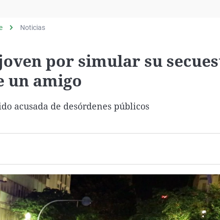
Virales
Televisión
e
Noticias
Elecciones
joven por simular su secues
de un amigo
sido acusada de desórdenes públicos