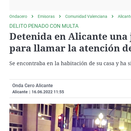
La rosa de los vientos
Caso
Extremadura
Gente viajera
Retornados
Galicia
Ondacero
Emisoras
Comunidad Valenciana
Alicant
Como el perro y el
Equipo de investigación
La Rioja
DELITO PENADO CON MULTA
gato
Detenida en Alicante una 
Operación Viuda
Navarra
Negra
País Vasco
para llamar la atención 
Se encontraba en la habitación de su casa y ha 
Onda Cero Alicante
Alicante
|
16.06.2022 11:55