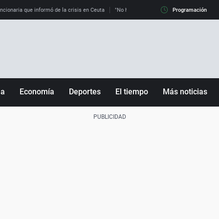
uncionaria que informó de la crisis en Ceuta
"No hay mafias, que no nos engañen": exper
Programación
ña
Economía
Deportes
El tiempo
Más noticias
Fútbol
Sociedad
Baloncesto
Mundo
Tenis
Salud
Motor
Cultura
Ciencia y Tecnología
adrid
Gastronomía
nciana
Medio ambiente