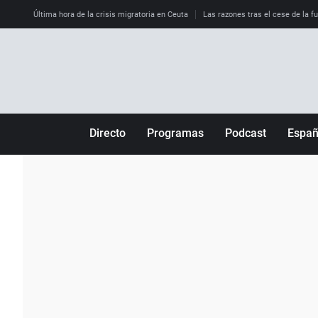
Última hora de la crisis migratoria en Ceuta
Las razones tras el cese de la f
Directo
Programas
Podcast
Espa
Más de uno
Los Perseguidos
Andalucía
Por fin
Malas decisiones
Aragón
Julia en la onda
Expedientes del más allá
Baleares
La brújula
El viaje del Guernica
Cantabria
Radioestadio
Invisibles
Cataluña
Radioestadio noche
Prohibido morirse
Comunidad de M
El colegio invisible
Esto no ha pasado
Comunitat Vale