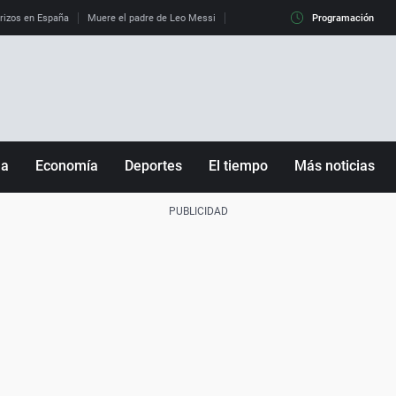
erizos en España
Muere el padre de Leo Messi
La diferencia entre observar el eclip
Programación
ña
Economía
Deportes
El tiempo
Más noticias
Fútbol
Sociedad
Baloncesto
Mundo
Tenis
Salud
Motor
Cultura
Ciencia y Tecnología
adrid
Gastronomía
nciana
Medio ambiente