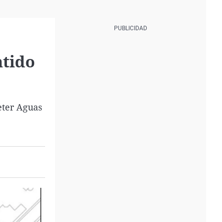
ntido
eter Aguas