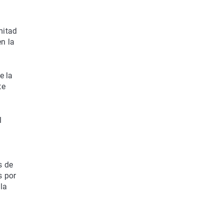
mitad
en la
e la
te
l
s de
s por
la