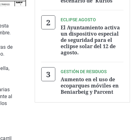
escenario de 'Kurios'
ECLIPSE AGOSTO
uesta
El Ayuntamiento activa
embre.
un dispositivo especial
de seguridad para el
eclipse solar del 12 de
ras de
agosto.
o.
ella,
GESTIÓN DE RESIDUOS
Aumento en el uso de
ecoparques móviles en
arias
Beniarbeig y Parcent
nte al
 los
carril