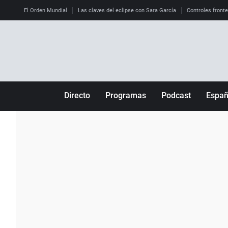
El Orden Mundial
Las claves del eclipse con Sara García
Controles front
Directo
Programas
Podcast
Espa
Más de uno
Los Perseguidos
Andalucía
Por fin
Malas decisiones
Aragón
Julia en la onda
Expedientes del más allá
Baleares
La brújula
El viaje del Guernica
Cantabria
Radioestadio
Invisibles
Cataluña
Radioestadio noche
Prohibido morirse
Comunidad de M
El colegio invisible
Esto no ha pasado
Comunitat Vale