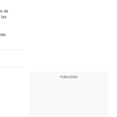
re de
 las
ores