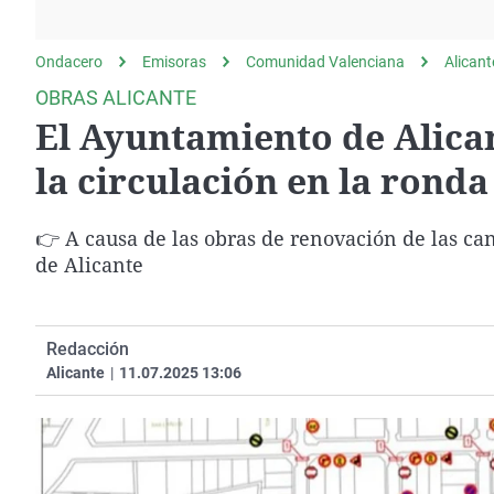
La rosa de los vientos
Caso
Extremadura
Gente viajera
Retornados
Galicia
Ondacero
Emisoras
Comunidad Valenciana
Alicant
Como el perro y el
Equipo de investigación
La Rioja
OBRAS ALICANTE
gato
El Ayuntamiento de Alican
Operación Viuda
Navarra
Negra
País Vasco
la circulación en la ronda
👉 A causa de las obras de renovación de las c
de Alicante
Redacción
Alicante
|
11.07.2025 13:06