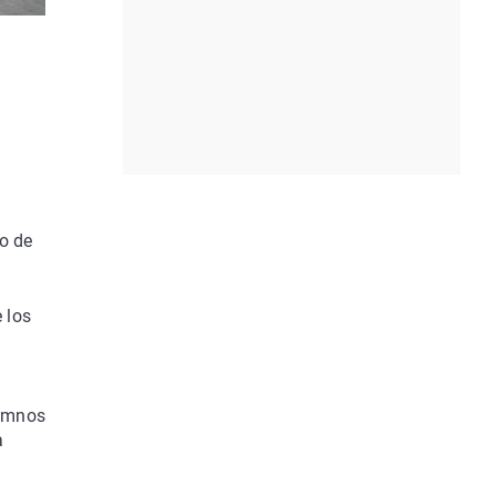
io de
 los
lumnos
a