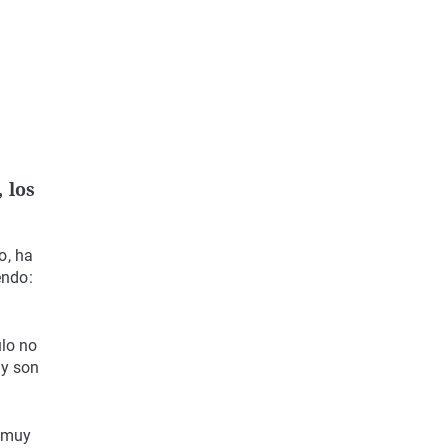
 los
o, ha
endo:
ulo no
 y son
a muy