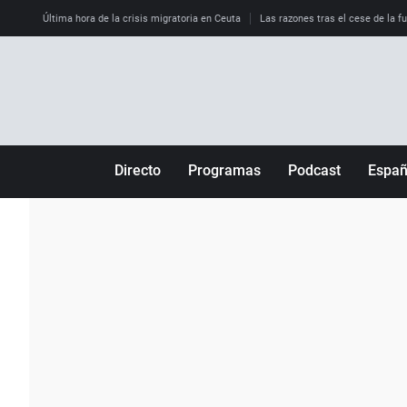
Última hora de la crisis migratoria en Ceuta
Las razones tras el cese de la f
Directo
Programas
Podcast
Espa
Más de uno
Los Perseguidos
Andalucía
Por fin
Malas decisiones
Aragón
Julia en la onda
Expedientes del más allá
Baleares
La brújula
El viaje del Guernica
Cantabria
Radioestadio
Invisibles
Cataluña
Radioestadio noche
Prohibido morirse
Comunidad de M
El colegio invisible
Esto no ha pasado
Comunitat Vale