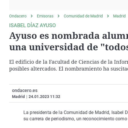
La rosa de los vientos
Caso
Extremadura
Gente viajera
Retornados
Galicia
Ondacero
Emisoras
Comunidad de Madrid
Madrid
Como el perro y el
Equipo de investigación
La Rioja
ISABEL DÍAZ AYUSO
gato
Ayuso es nombrada alumna
Operación Viuda
Navarra
Negra
País Vasco
una universidad de "todos
El edificio de la Facultad de Ciencias de la Info
posibles altercados. El nombramiento ha suscita
ondacero.es
Madrid
|
24.01.2023 11:32
La presidenta de la Comunidad de Madrid, Isabel D
su carrera de periodismo, un reconocimiento como 