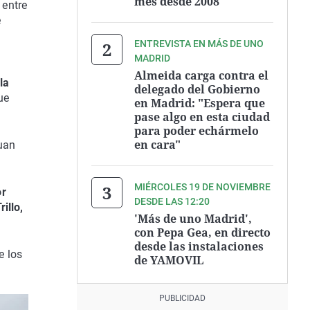
mes desde 2008
 entre
e
l
ENTREVISTA EN MÁS DE UNO
MADRID
Almeida carga contra el
la
delegado del Gobierno
ue
en Madrid: "Espera que
pase algo en esta ciudad
para poder echármelo
en cara"
Juan
MIÉRCOLES 19 DE NOVIEMBRE
or
DESDE LAS 12:20
illo,
'Más de uno Madrid',
con Pepa Gea, en directo
desde las instalaciones
e los
de YAMOVIL