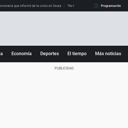
uncionaria que informó de la crisis en Ceuta
"No hay mafias, que no nos engañen": exper
Programación
ña
Economía
Deportes
El tiempo
Más noticias
Fútbol
Sociedad
Baloncesto
Mundo
Tenis
Salud
Motor
Cultura
Ciencia y Tecnología
adrid
Gastronomía
nciana
Medio ambiente