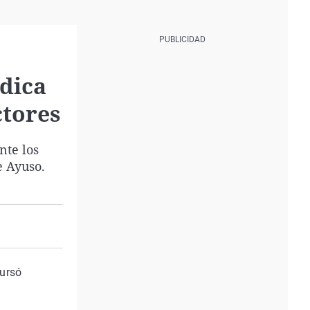
dica
ctores
nte los
e Ayuso.
cursó