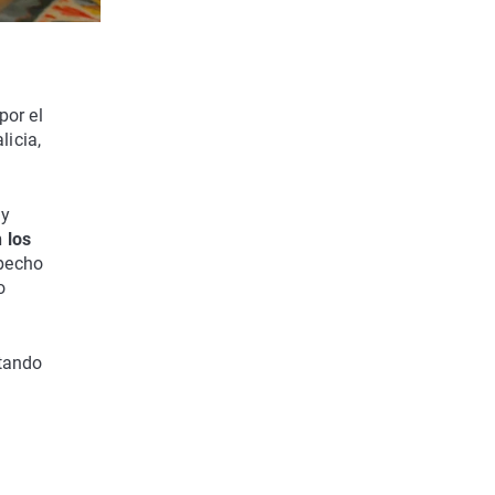
por el
licia,
 y
 los
 pecho
o
etando