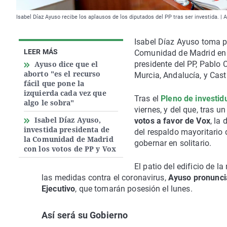
Isabel Díaz Ayuso recibe los aplausos de los diputados del PP tras ser investida. | 
Isabel Díaz Ayuso toma p
LEER MÁS
Comunidad de Madrid en l
Ayuso dice que el
presidente del PP, Pablo 
aborto "es el recurso
Murcia, Andalucía, y Casti
fácil que pone la
izquierda cada vez que
Tras el
Pleno de investid
algo le sobra"
viernes, y del que, tras 
Isabel Díaz Ayuso,
votos a favor de Vox
, la
investida presidenta de
del respaldo mayoritario 
la Comunidad de Madrid
gobernar en solitario.
con los votos de PP y Vox
El patio del edificio de 
las medidas contra el coronavirus,
Ayuso pronunci
Ejecutivo
, que tomarán posesión el lunes.
Así será su Gobierno