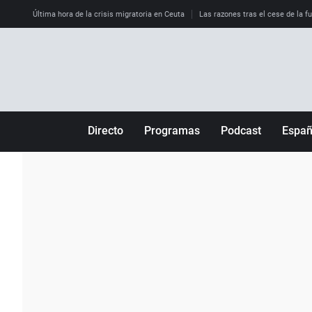
Última hora de la crisis migratoria en Ceuta
Las razones tras el cese de la f
Directo
Programas
Podcast
Espa
Más de uno
Los Perseguidos
Andalucía
Por fin
Malas decisiones
Aragón
Julia en la onda
Expedientes del más allá
Baleares
La brújula
El viaje del Guernica
Cantabria
Radioestadio
Invisibles
Cataluña
Radioestadio noche
Prohibido morirse
Comunidad de M
El colegio invisible
Esto no ha pasado
Comunitat Vale