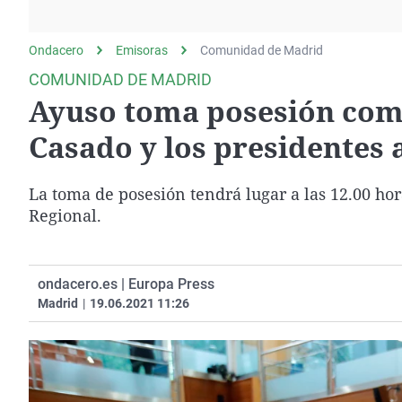
La rosa de los vientos
Caso
Extremadura
Gente viajera
Retornados
Galicia
Ondacero
Emisoras
Comunidad de Madrid
Como el perro y el
Equipo de investigación
La Rioja
COMUNIDAD DE MADRID
gato
Ayuso toma posesión com
Operación Viuda
Navarra
Negra
País Vasco
Casado y los presidentes
La toma de posesión tendrá lugar a las 12.00 ho
Regional.
ondacero.es | Europa Press
Madrid
|
19.06.2021 11:26