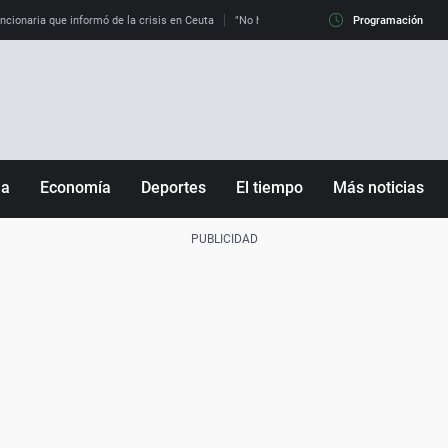
uncionaria que informó de la crisis en Ceuta
"No hay mafias, que no nos engañen": exper
Programación
ña
Economía
Deportes
El tiempo
Más noticias
Fútbol
Sociedad
Baloncesto
Mundo
Tenis
Salud
Motor
Cultura
Ciencia y Tecnología
adrid
Gastronomía
nciana
Medio ambiente