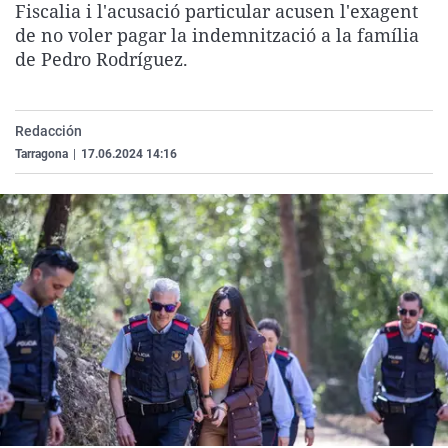
Fiscalia i l'acusació particular acusen l'exagent
La rosa de los vientos
Caso
Extremadura
Virales
de no voler pagar la indemnització a la família
Gente viajera
Retornados
Galicia
Televisión
de Pedro Rodríguez.
Como el perro y el gat
Equipo de investigaci
La Rioja
Elecciones
Operación Viuda Negr
Navarra
Redacción
Tarragona
|
17.06.2024 14:16
País Vasco