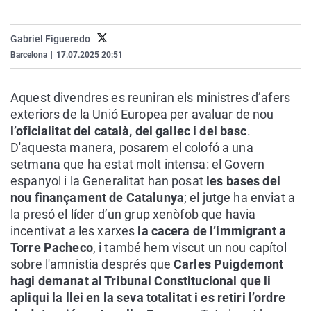
La rosa de los vientos
Caso
Extremadura
Virales
Gente viajera
Retornados
Galicia
Televisión
Gabriel Figueredo
Barcelona
|
17.07.2025 20:51
Como el perro y el gat
Equipo de investigaci
La Rioja
Elecciones
Operación Viuda Negr
Navarra
Aquest divendres es reuniran els ministres d’afers
País Vasco
exteriors de la Unió Europea per avaluar de nou
l’oficialitat del català, del gallec i del basc
.
D'aquesta manera, posarem el colofó a una
setmana que ha estat molt intensa: el Govern
espanyol i la Generalitat han posat
les bases del
nou finançament de Catalunya
; el jutge ha enviat a
la presó el líder d’un grup xenòfob que havia
incentivat a les xarxes
la cacera de l’immigrant a
Torre Pacheco
, i també hem viscut un nou capítol
sobre l'amnistia després que
Carles Puigdemont
hagi demanat al Tribunal Constitucional que li
apliqui la llei en la seva totalitat i es retiri l’ordre