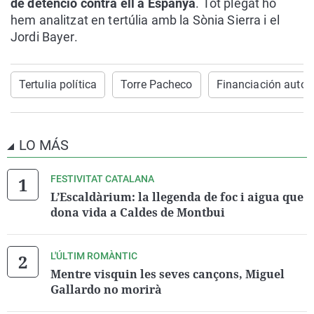
de detenció contra ell a Espanya
. Tot plegat ho
hem analitzat en tertúlia amb la Sònia Sierra i el
Jordi Bayer.
Tertulia política
Torre Pacheco
Financiación auto
LO MÁS
FESTIVITAT CATALANA
L’Escaldàrium: la llegenda de foc i aigua que
dona vida a Caldes de Montbui
L'ÚLTIM ROMÀNTIC
Mentre visquin les seves cançons, Miguel
Gallardo no morirà