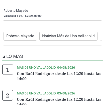
La rosa de los vientos
Caso
Extremadura
Virales
Roberto Mayado
Gente viajera
Retornados
Galicia
Televisión
Valladolid
|
06.11.2024 09:00
Como el perro y el gat
Equipo de investigaci
La Rioja
Elecciones
Operación Viuda Negr
Navarra
Roberto Mayado
Noticias Más de Uno Valladolid
V
País Vasco
LO MÁS
MÁS DE UNO VALLADOLID. 04/08/2026
Con Raúl Rodríguez desde las 12:20 hasta las
14:00
MÁS DE UNO VALLADOLID. 03/08/2026
Con Raúl Rodríguez desde las 12:20 hasta las
14:00