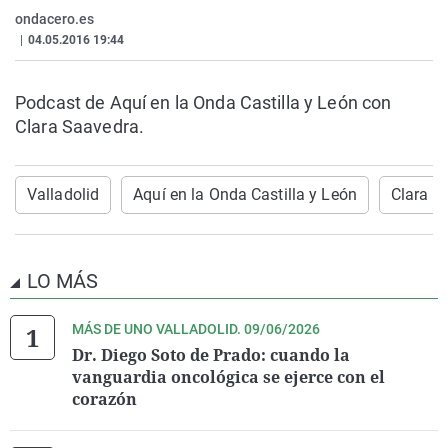
La rosa de los vientos
Caso
Extremadura
Virales
ondacero.es
|
04.05.2016 19:44
Gente viajera
Retornados
Galicia
Televisión
Como el perro y el gat
Equipo de investigaci
La Rioja
Elecciones
Podcast de Aquí en la Onda Castilla y León con
Operación Viuda Negr
Navarra
Clara Saavedra.
País Vasco
Valladolid
Aquí en la Onda Castilla y León
Clara S
LO MÁS
MÁS DE UNO VALLADOLID. 09/06/2026
Dr. Diego Soto de Prado: cuando la
vanguardia oncológica se ejerce con el
corazón