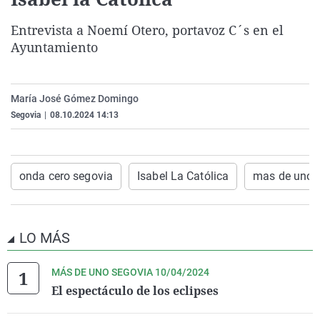
La rosa de los vientos
Caso
Extremadura
Virales
Entrevista a
Noemí Otero, portavoz C´s en el
Gente viajera
Retornados
Galicia
Televisión
Ayuntamiento
Como el perro y el gat
Equipo de investigaci
La Rioja
Elecciones
Operación Viuda Negr
Navarra
María José Gómez Domingo
País Vasco
Segovia
|
08.10.2024 14:13
onda cero segovia
Isabel La Católica
mas de uno 
LO MÁS
MÁS DE UNO SEGOVIA 10/04/2024
El espectáculo de los eclipses