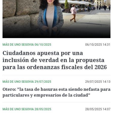
La rosa de los vientos
Caso
Extremadura
Virales
Gente viajera
Retornados
Galicia
Televisión
Como el perro y el gat
Equipo de investigaci
La Rioja
Elecciones
Operación Viuda Negr
Navarra
País Vasco
MÁS DE UNO SEGOVIA 06/10/2025
06/10/2025 14:31
Ciudadanos apuesta por una
inclusión de verdad en la propuesta
para las ordenanzas fiscales del 2026
MÁS DE UNO SEGOVIA 29/07/2025
29/07/2025 14:13
Otero: "la tasa de basuras esta siendo nefasta para
particulares y empresarios de la ciudad"
MÁS DE UNO SEGOVIA 28/05/2025
28/05/2025 14:07