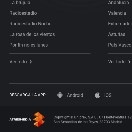
La brújula
Andalucía
Radioestadio
Valencia
Radioestadio Noche
Extremadu
La rosa de los vientos
Asturias
Por fin no es lunes
País Vasco
Ver todo
Ver todo
DESCARGA LA APP
Android
iOS
Copyright © Uniprex, S.A.U., C/ Fuerteventura 12
San Sebastián de los Reyes, 28703 Madrid