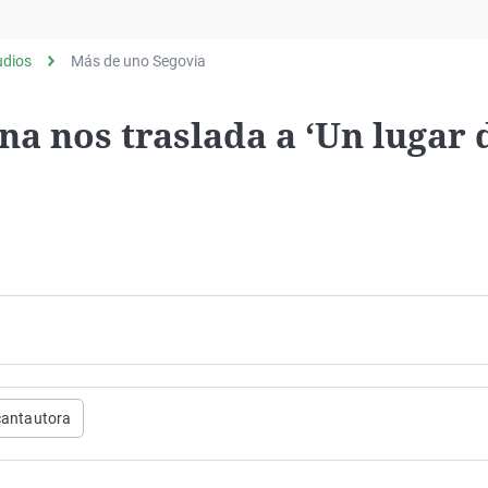
Virales
Televisión
udios
Más de uno Segovia
Elecciones
na nos traslada a ‘Un lugar
cantautora