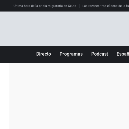
Última hora de la crisis migratoria en Ceuta
Las razones tras el cese de la f
Directo
Programas
Podcast
Espa
Más de uno
Los Perseguidos
Andalucía
Por fin
Malas decisiones
Aragón
Julia en la onda
Expedientes del más allá
Baleares
La brújula
El viaje del Guernica
Cantabria
Radioestadio
Invisibles
Cataluña
Radioestadio noche
Prohibido morirse
Comunidad de M
El colegio invisible
Esto no ha pasado
Comunitat Vale