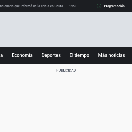
uncionaria que informó de la crisis en Ceuta
"No hay mafias, que no nos engañen": exper
Programación
ña
Economía
Deportes
El tiempo
Más noticias
Fútbol
Sociedad
Baloncesto
Mundo
Tenis
Salud
Motor
Cultura
Ciencia y Tecnología
adrid
Gastronomía
nciana
Medio ambiente