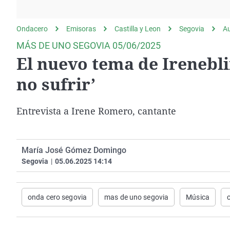
La rosa de los vientos
Caso
Extremadura
Gente viajera
Retornados
Galicia
Ondacero
Emisoras
Castilla y Leon
Segovia
A
Como el perro y el
Equipo de investigación
La Rioja
MÁS DE UNO SEGOVIA 05/06/2025
gato
El nuevo tema de Irenebli
Operación Viuda
Navarra
Negra
País Vasco
no sufrir’
Entrevista a
Irene Romero, cantante
María José Gómez Domingo
Segovia
|
05.06.2025 14:14
onda cero segovia
mas de uno segovia
Música