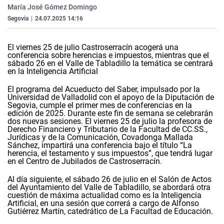
María José Gómez Domingo
La rosa de los vientos
Caso
Extremadura
Virales
Segovia
|
24.07.2025 14:16
Gente viajera
Retornados
Galicia
Televisión
Como el perro y el gat
Equipo de investigaci
La Rioja
Elecciones
El viernes 25 de julio Castroserracín acogerá una
conferencia sobre herencias e impuestos, mientras que el
Operación Viuda Negr
Navarra
sábado 26 en el Valle de Tabladillo la temática se centrará
en la Inteligencia Artificial
País Vasco
El programa del Acueducto del Saber, impulsado por la
Universidad de Valladolid con el apoyo de la Diputación de
Segovia, cumple el primer mes de conferencias en la
edición de 2025. Durante este fin de semana se celebrarán
dos nuevas sesiones. El viernes 25 de julio la profesora de
Derecho Financiero y Tributario de la Facultad de CC.SS.,
Jurídicas y de la Comunicación, Covadonga Mallada
Sánchez, impartirá una conferencia bajo el título “La
herencia, el testamento y sus impuestos”, que tendrá lugar
en el Centro de Jubilados de Castroserracín.
Al día siguiente, el sábado 26 de julio en el Salón de Actos
del Ayuntamiento del Valle de Tabladillo, se abordará otra
cuestión de máxima actualidad como es la Inteligencia
Artificial, en una sesión que correrá a cargo de Alfonso
Gutiérrez Martín, catedrático de La Facultad de Educación.