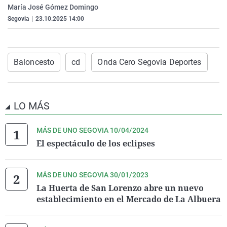
María José Gómez Domingo
La rosa de los vientos
Caso
Extremadura
Virales
Segovia
|
23.10.2025 14:00
Gente viajera
Retornados
Galicia
Televisión
Como el perro y el gat
Equipo de investigaci
La Rioja
Elecciones
Operación Viuda Negr
Navarra
Baloncesto
cd
Onda Cero Segovia Deportes
País Vasco
LO MÁS
MÁS DE UNO SEGOVIA 10/04/2024
El espectáculo de los eclipses
MÁS DE UNO SEGOVIA 30/01/2023
La Huerta de San Lorenzo abre un nuevo
establecimiento en el Mercado de La Albuera