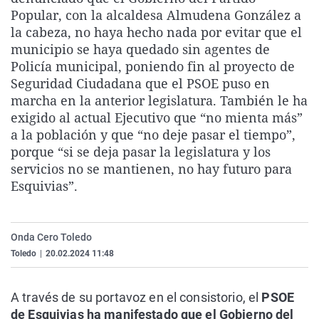
La rosa de los vientos
Caso
Extremadura
Virales
Popular, con la alcaldesa Almudena González a
la cabeza, no haya hecho nada por evitar que el
Gente viajera
Retornados
Galicia
Televisión
municipio se haya quedado sin agentes de
Como el perro y el gat
Equipo de investigaci
La Rioja
Elecciones
Policía municipal, poniendo fin al proyecto de
Seguridad Ciudadana que el PSOE puso en
Operación Viuda Negr
Navarra
marcha en la anterior legislatura. También le ha
País Vasco
exigido al actual Ejecutivo que “no mienta más”
a la población y que “no deje pasar el tiempo”,
porque “si se deja pasar la legislatura y los
servicios no se mantienen, no hay futuro para
Esquivias”.
Onda Cero Toledo
Toledo
|
20.02.2024 11:48
A través de su portavoz en el consistorio, el
PSOE
de Esquivias ha manifestado que el Gobierno del