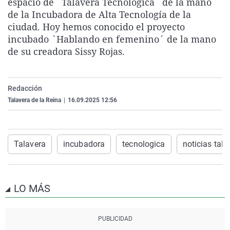
espacio de `Talavera Tecnológica´ de la mano
La rosa de los vientos
Caso
Extremadura
Virales
de la Incubadora de Alta Tecnología de la
ciudad. Hoy hemos conocido el proyecto
Gente viajera
Retornados
Galicia
Televisión
incubado `Hablando en femenino´ de la mano
Como el perro y el gat
Equipo de investigaci
La Rioja
Elecciones
de su creadora Sissy Rojas.
Operación Viuda Negr
Navarra
País Vasco
Redacción
Talavera de la Reina
|
16.09.2025 12:56
Talavera
incubadora
tecnologica
noticias tala
LO MÁS