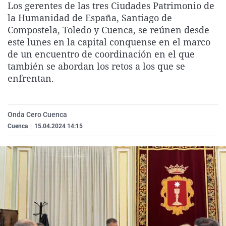
Los gerentes de las tres Ciudades Patrimonio de
La rosa de los vientos
Caso
Extremadura
Virales
la Humanidad de España, Santiago de
Gente viajera
Retornados
Galicia
Televisión
Compostela, Toledo y Cuenca, se reúnen desde
este lunes en la capital conquense en el marco
Como el perro y el gat
Equipo de investigaci
La Rioja
Elecciones
de un encuentro de coordinación en el que
Operación Viuda Negr
Navarra
también se abordan los retos a los que se
enfrentan.
País Vasco
Onda Cero Cuenca
Cuenca
|
15.04.2024 14:15