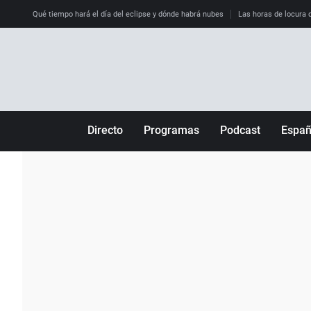
Qué tiempo hará el día del eclipse y dónde habrá nubes
Las horas de locura qu
Directo
Programas
Podcast
Espa
Más de uno
Los Perseguidos
Andalucía
Por fin
Malas decisiones
Aragón
Julia en la onda
Expedientes del más allá
Baleares
La brújula
El viaje del Guernica
Cantabria
Radioestadio
Invisibles
Cataluña
Radioestadio noche
Prohibido morirse
Comunidad de M
El colegio invisible
Esto no ha pasado
Comunitat Vale