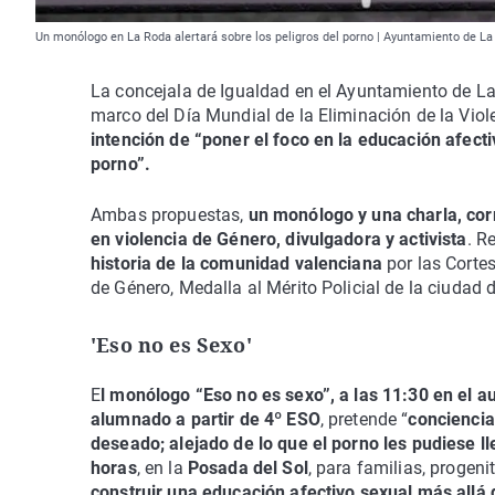
Un monólogo en La Roda alertará sobre los peligros del porno | Ayuntamiento de L
La concejala de Igualdad en el Ayuntamiento de La
marco del Día Mundial de la Eliminación de la Viol
intención de “poner el foco en la educación afect
porno”.
Ambas propuestas,
un monólogo y una charla, cor
en violencia de Género, divulgadora y activista
. R
historia de la comunidad valenciana
por las Corte
de Género, Medalla al Mérito Policial de la ciudad 
'Eso no es Sexo'
E
l monólogo “Eso no es sexo”, a las 11:30 en el au
alumnado a partir de 4º ESO
, pretende “
conciencia
deseado; alejado de lo que el porno les pudiese ll
horas
, en la
Posada del Sol
, para familias, progen
construir una educación afectivo sexual más allá 