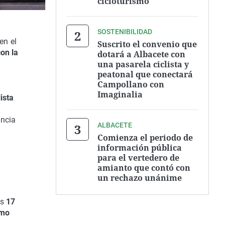
cicloturismo
SOSTENIBILIDAD
en el
Suscrito el convenio que
con la
dotará a Albacete con
una pasarela ciclista y
peatonal que conectará
Campollano con
Imaginalia
ista
encia
ALBACETE
Comienza el periodo de
información pública
para el vertedero de
amianto que contó con
un rechazo unánime
as
17
mo