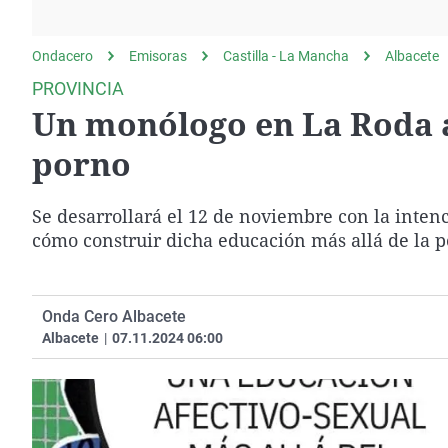
La rosa de los vientos
Caso
Extremadura
Gente viajera
Retornados
Galicia
Ondacero
Emisoras
Castilla - La Mancha
Albacete
Como el perro y el
Equipo de investigación
La Rioja
PROVINCIA
gato
Un monólogo en La Roda al
Operación Viuda
Navarra
Negra
País Vasco
porno
Se desarrollará el 12 de noviembre con la intenc
cómo construir dicha educación más allá de la 
Onda Cero Albacete
Albacete
|
07.11.2024 06:00