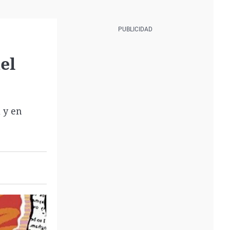
el
 y en