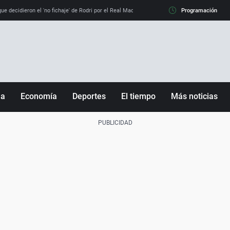
e decidieron el 'no fichaje' de Rodri por el Real Madrid y su 'sí' al Barça
Programación
La llamada de
ña
Economía
Deportes
El tiempo
Más noticias
Fútbol
Sociedad
Baloncesto
Mundo
Tenis
Salud
Motor
Cultura
Ciencia y Tecnología
adrid
Gastronomía
nciana
Medio ambiente