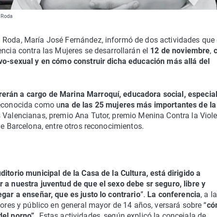
a Roda
 Roda, María José Fernández, informó de dos actividades que 
encia contra las Mujeres se desarrollarán el
12 de noviembre
,
ivo-sexual y en cómo construir dicha educación más allá del
rerán a cargo de Marina Marroquí, educadora social, especial
econocida como u
na de las 25 mujeres más importantes de la
s Valencianas, premio Ana Tutor, premio Menina Contra la Viol
de Barcelona, entre otros reconocimientos.
ditorio municipal de la Casa de la Cultura, está dirigido a
r a nuestra juventud de que el sexo debe sr seguro, libre y
egar a enseñar, que es justo lo contrario
”.
La conferencia
, a l
itores y público en general mayor de 14 años, versará sobre “
có
del porno”.
Estas actividades, según explicó la concejala de