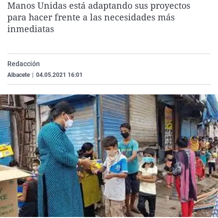
Manos Unidas está adaptando sus proyectos
La rosa de los vientos
Caso
Extremadura
Virales
para hacer frente a las necesidades más
Gente viajera
Retornados
Galicia
Televisión
inmediatas
Como el perro y el gat
Equipo de investigaci
La Rioja
Elecciones
Operación Viuda Negr
Navarra
Redacción
Albacete
|
04.05.2021 16:01
País Vasco