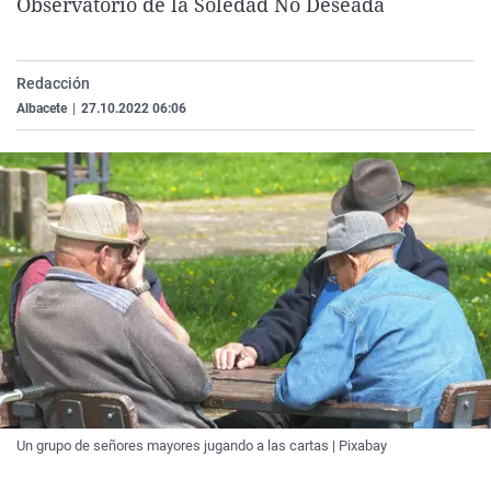
Observatorio de la Soledad No Deseada
La rosa de los vientos
Caso
Extremadura
Virales
Gente viajera
Retornados
Galicia
Televisión
Redacción
Como el perro y el gat
Equipo de investigaci
La Rioja
Elecciones
Albacete
|
27.10.2022 06:06
Operación Viuda Negr
Navarra
País Vasco
Un grupo de señores mayores jugando a las cartas | Pixabay