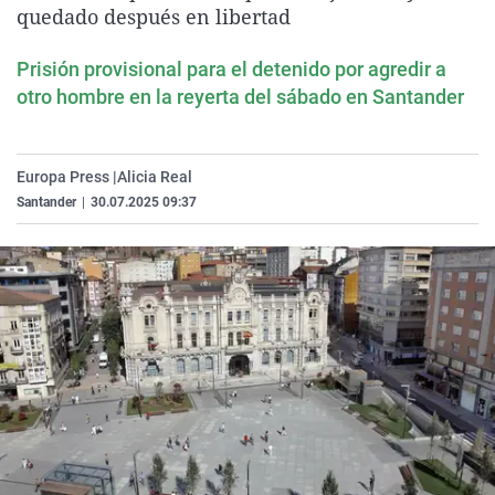
quedado después en libertad
La rosa de los vientos
Caso
Extremadura
Virales
Gente viajera
Retornados
Galicia
Televisión
Prisión provisional para el detenido por agredir a
otro hombre en la reyerta del sábado en Santander
Como el perro y el gat
Equipo de investigaci
La Rioja
Elecciones
Operación Viuda Negr
Navarra
País Vasco
Europa Press |
Alicia Real
Santander
|
30.07.2025 09:37