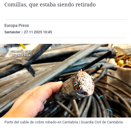
Comillas, que estaba siendo retirado
La rosa de los vientos
Caso
Extremadura
Virales
Gente viajera
Retornados
Galicia
Televisión
Como el perro y el gat
Equipo de investigaci
La Rioja
Elecciones
Europa Press
Santander
|
27.11.2025 10:45
Operación Viuda Negr
Navarra
País Vasco
Parte del cable de cobre robado en Cantabria | Guardia Civil de Cantabria