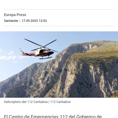
La rosa de los vientos
Caso
Extremadura
Virales
Gente viajera
Retornados
Galicia
Televisión
Europa Press
Santander
|
17.09.2025 12:52
Como el perro y el gat
Equipo de investigaci
La Rioja
Elecciones
Operación Viuda Negr
Navarra
País Vasco
Helicóptero del 112 Cantabria | 112 Cantabria
El Centro de Emergencias 112 del Gobierno de