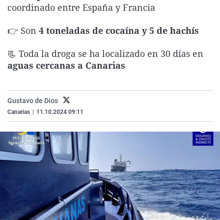
coordinado entre España y Francia
La rosa de los vientos
Caso
Extremadura
Virales
Gente viajera
Retornados
Galicia
Televisión
👉 Son
4 toneladas de cocaína y 5 de hachís
Como el perro y el gat
Equipo de investigaci
La Rioja
Elecciones
📃 Toda la droga se ha localizado en 30 días en
Operación Viuda Negr
Navarra
aguas cercanas a Canarias
País Vasco
Gustavo de Dios
Canarias
|
11.10.2024 09:11