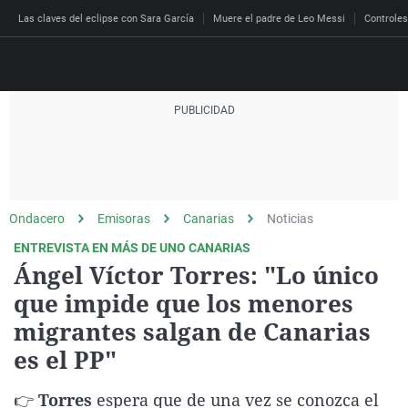
Las claves del eclipse con Sara García
Muere el padre de Leo Messi
Controles
Directo
Programas
Podcast
Más de uno
Los Perseguidos
Andalucía
Fútbol
Sociedad
Ondacero
Emisoras
Canarias
Noticias
España
Por fin
Malas decisiones
Aragón
Baloncesto
Mundo
ENTREVISTA EN MÁS DE UNO CANARIAS
Economía
Julia en la onda
Expedientes del más a
Baleares
Tenis
Salud
Ángel Víctor Torres: "Lo único
Deportes
que impide que los menores
La brújula
El viaje del Guernica
Cantabria
Motor
Cultura
El tiempo
migrantes salgan de Canarias
Radioestadio
Invisibles
Cataluña
Ciencia y Tecnología
Más noticias
es el PP"
Radioestadio noche
Prohibido morirse
Comunidad de Madrid
Gastronomía
El colegio invisible
Esto no ha pasado
Comunitat Valenciana
Medio ambiente
👉
Torres
espera que de una vez se conozca el