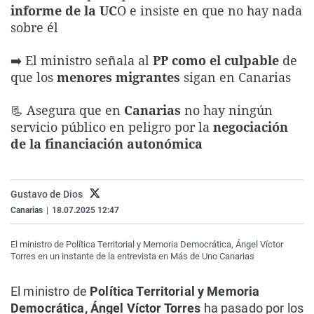
informe de la UC
O e insiste en que no hay nada
La rosa de los vientos
Caso
Extremadura
Virales
sobre él
Gente viajera
Retornados
Galicia
Televisión
➡️ El ministro señala al
PP como el culpable
de
Como el perro y el gat
Equipo de investigaci
La Rioja
Elecciones
que los
menores migrantes
sigan en Canarias
Operación Viuda Negr
Navarra
📃 Asegura que en
Canarias
no hay ningún
País Vasco
servicio público en peligro por la
negociación
de la financiación autonómica
Gustavo de Dios
Canarias
|
18.07.2025 12:47
El ministro de Política Territorial y Memoria Democrática, Ángel Víctor
Torres en un instante de la entrevista en Más de Uno Canarias
El ministro de
Política Territorial y Memoria
Democrática, Ángel Víctor Torres
ha pasado por los