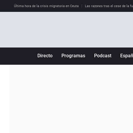
Última hora de la crisis migratoria en Ceuta
Las razones tras el cese de la f
Directo
Programas
Podcast
Espa
Más de uno
Los Perseguidos
Andalucía
Por fin
Malas decisiones
Aragón
Julia en la onda
Expedientes del más allá
Baleares
La brújula
El viaje del Guernica
Cantabria
Radioestadio
Invisibles
Cataluña
Radioestadio noche
Prohibido morirse
Comunidad de M
El colegio invisible
Esto no ha pasado
Comunitat Vale