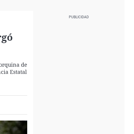
rgó
norquina de
cia Estatal