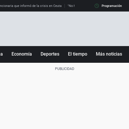
uncionaria que informó de la crisis en Ceuta
"No hay mafias, que no nos engañen": exper
Programación
ña
Economía
Deportes
El tiempo
Más noticias
Fútbol
Sociedad
Baloncesto
Mundo
Tenis
Salud
Motor
Cultura
Ciencia y Tecnología
adrid
Gastronomía
nciana
Medio ambiente