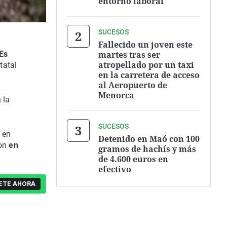
entorno laboral
SUCESOS
Fallecido un joven este
martes tras ser
 Es
atropellado por un taxi
tatal
en la carretera de acceso
al Aeropuerto de
Menorca
 la
SUCESOS
 en
Detenido en Maó con 100
ron
en
gramos de hachís y más
de 4.600 euros en
efectivo
ETE AHORA