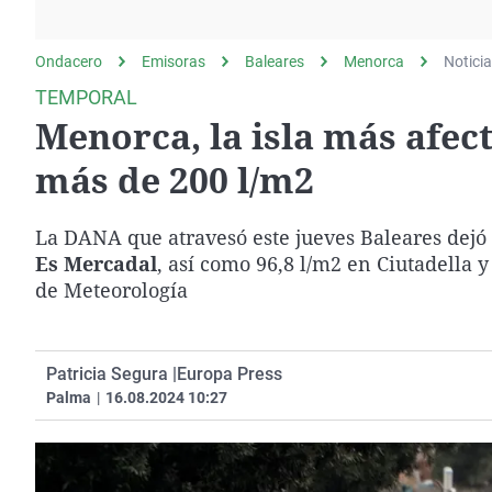
La rosa de los vientos
Caso
Extremadura
Gente viajera
Retornados
Galicia
Ondacero
Emisoras
Baleares
Menorca
Notici
Como el perro y el
Equipo de investigación
La Rioja
TEMPORAL
gato
Menorca, la isla más afe
Operación Viuda
Navarra
Negra
País Vasco
más de 200 l/m2
La DANA que atravesó este jueves Baleares dejó 
Es Mercadal
, así como 96,8 l/m2 en Ciutadella 
de Meteorología
Patricia Segura |
Europa Press
Palma
|
16.08.2024 10:27