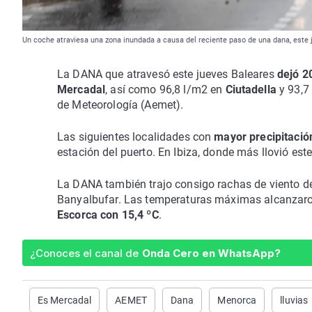
Un coche atraviesa una zona inundada a causa del reciente paso de una dana, este 
La DANA que atravesó este jueves Baleares
dejó 2
Mercadal
, así como 96,8 l/m2 en
Ciutadella
y 93,7
de Meteorología (Aemet).
Las siguientes localidades con
mayor precipitació
estación del puerto. En Ibiza, donde más llovió est
La DANA también trajo consigo rachas de viento 
Banyalbufar. Las temperaturas máximas alcanzaro
Escorca con 15,4 ºC
.
¿Conoces el canal de
Onda Cero en WhatsApp?
Es Mercadal
AEMET
Dana
Menorca
lluvias