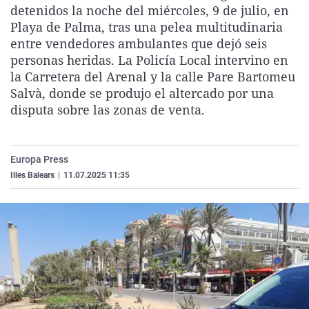
detenidos la noche del miércoles, 9 de julio, en
La rosa de los vientos
Caso
Extremadura
Virales
Playa de Palma, tras una pelea multitudinaria
Gente viajera
Retornados
Galicia
Televisión
entre vendedores ambulantes que dejó seis
personas heridas. La Policía Local intervino en
Como el perro y el gat
Equipo de investigaci
La Rioja
Elecciones
la Carretera del Arenal y la calle Pare Bartomeu
Operación Viuda Negr
Navarra
Salvà, donde se produjo el altercado por una
disputa sobre las zonas de venta.
País Vasco
Europa Press
Illes Balears
|
11.07.2025 11:35