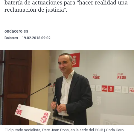
batería de actuaciones para "hacer realidad una
La rosa de los vientos
Caso
Extremadura
Virales
reclamación de justicia".
Gente viajera
Retornados
Galicia
Televisión
Como el perro y el gat
Equipo de investigaci
La Rioja
Elecciones
ondacero.es
Operación Viuda Negr
Navarra
Baleares
|
19.02.2018 09:02
País Vasco
El diputado socialista, Pere Joan Pons, en la sede del PSIB | Onda Cero