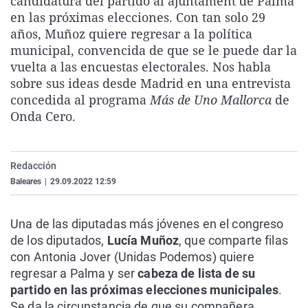
candidatura del partido al ajuntament de Palma
La rosa de los vientos
Caso
Extremadura
Virales
en las próximas elecciones. Con tan solo 29
años, Muñoz quiere regresar a la política
Gente viajera
Retornados
Galicia
Televisión
municipal, convencida de que se le puede dar la
Como el perro y el gat
Equipo de investigaci
La Rioja
Elecciones
vuelta a las encuestas electorales. Nos habla
sobre sus ideas desde Madrid en una entrevista
Operación Viuda Negr
Navarra
concedida al programa
Más de Uno Mallorca
de
País Vasco
Onda Cero.
Redacción
Baleares
|
29.09.2022 12:59
Una de las diputadas más jóvenes en el congreso
de los diputados,
Lucía Muñoz
, que comparte filas
con Antonia Jover (Unidas Podemos) quiere
regresar a Palma y ser
cabeza de lista de su
partido en las próximas elecciones municipales
.
Se da la circunstancia de que su compañera