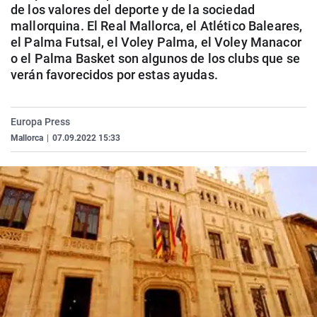
de los valores del deporte y de la sociedad
La rosa de los vientos
Caso
Extremadura
Virales
mallorquina. El Real Mallorca, el Atlético Baleares,
Gente viajera
Retornados
Galicia
Televisión
el Palma Futsal, el Voley Palma, el Voley Manacor
o el Palma Basket son algunos de los clubs que se
Como el perro y el gat
Equipo de investigaci
La Rioja
Elecciones
verán
favorecidos por estas ayudas.
Operación Viuda Negr
Navarra
País Vasco
Europa Press
Mallorca
|
07.09.2022 15:33