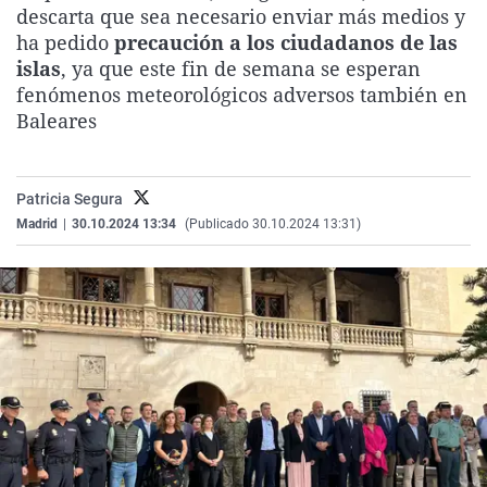
descarta que sea necesario enviar más medios y
La rosa de los vientos
Caso
Extremadura
Virales
ha pedido
precaución a los ciudadanos de las
Gente viajera
Retornados
Galicia
Televisión
islas
, ya que este fin de semana se esperan
fenómenos meteorológicos adversos también en
Como el perro y el gat
Equipo de investigaci
La Rioja
Elecciones
Baleares
Operación Viuda Negr
Navarra
País Vasco
Patricia Segura
Madrid
|
30.10.2024 13:34
(Publicado 30.10.2024 13:31)