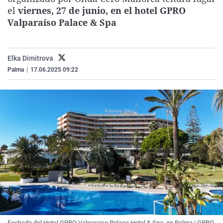
La rosa de los vientos
Caso
Extremadura
Virales
el
viernes, 27 de junio, en el hotel GPRO
Valparaíso Palace & Spa
Gente viajera
Retornados
Galicia
Televisión
Como el perro y el gat
Equipo de investigaci
La Rioja
Elecciones
Elka Dimitrova
Operación Viuda Negr
Navarra
Palma
|
17.06.2025 09:22
País Vasco
Fachada del Hotel GPRO Valparaiso Palace Hotel & Spa, en Palma | GPRO