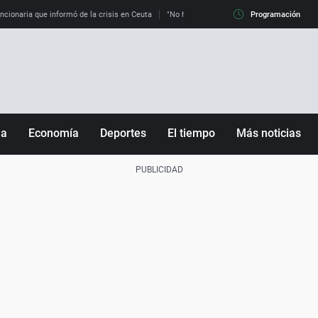
uncionaria que informó de la crisis en Ceuta
"No hay mafias, que no nos engañen": exper
Programación
ña
Economía
Deportes
El tiempo
Más noticias
Fútbol
Sociedad
Baloncesto
Mundo
Tenis
Salud
Motor
Cultura
Ciencia y Tecnología
adrid
Gastronomía
nciana
Medio ambiente