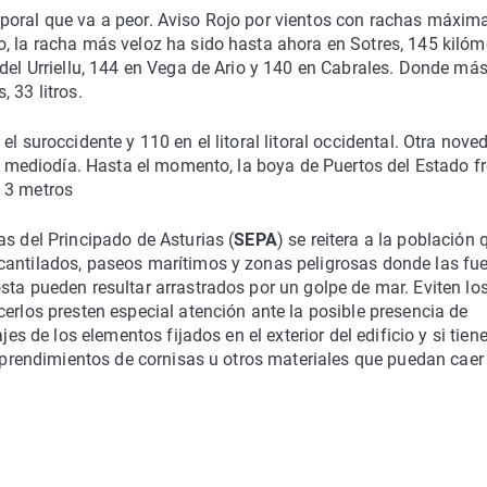
poral que va a peor. Aviso Rojo por vientos con rachas máxim
, la racha más veloz ha sido hasta ahora en Sotres, 145 kilóm
 del Urriellu, 144 en Vega de Ario y 140 en Cabrales. Donde má
 33 litros.
l suroccidente y 110 en el litoral litoral occidental. Otra nove
de mediodía. Hasta el momento, la boya de Puertos del Estado f
 3 metros
as del Principado de Asturias (
SEPA
) se reitera a la población 
cantilados, paseos marítimos y zonas peligrosas donde las fue
sta pueden resultar arrastrados por un golpe de mar. Eviten lo
erlos presten especial atención ante la posible presencia de
jes de los elementos fijados en el exterior del edificio y si tien
esprendimientos de cornisas u otros materiales que puedan caer