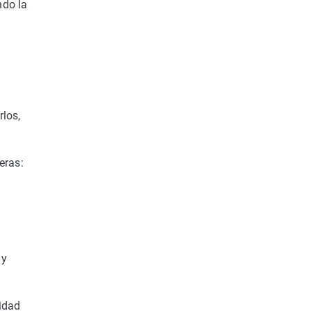
ndo la
rlos,
eras:
 y
midad