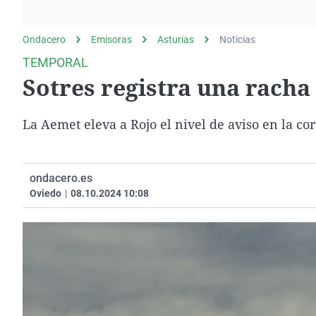
La rosa de los vientos
Caso
Extremadura
Gente viajera
Retornados
Galicia
Ondacero
Emisoras
Asturias
Noticias
Como el perro y el
Equipo de investigación
La Rioja
TEMPORAL
gato
Sotres registra una racha
Operación Viuda
Navarra
Negra
País Vasco
La Aemet eleva a Rojo el nivel de aviso en la cor
ondacero.es
Oviedo
|
08.10.2024 10:08