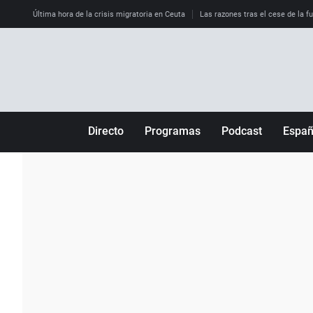
Última hora de la crisis migratoria en Ceuta
Las razones tras el cese de la f
Directo
Programas
Podcast
Espa
Más de uno
Los Perseguidos
Andalucía
Por fin
Malas decisiones
Aragón
Julia en la onda
Expedientes del más allá
Baleares
La brújula
El viaje del Guernica
Cantabria
Radioestadio
Invisibles
Cataluña
Radioestadio noche
Prohibido morirse
Comunidad de M
El colegio invisible
Esto no ha pasado
Comunitat Vale