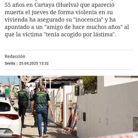
55 años en Cartaya (Huelva) que apareció
La rosa de los vientos
Caso
Extremadura
Virales
muerta el jueves de forma violenta en su
Gente viajera
Retornados
Galicia
Televisión
vivienda ha asegurado su "inocencia" y ha
apuntado a un "amigo de hace muchos años" al
Como el perro y el gat
Equipo de investigaci
La Rioja
Elecciones
que la víctima "tenía acogido por lástima".
Operación Viuda Negr
Navarra
País Vasco
Redacción
Sevilla
|
25.04.2025 13:32