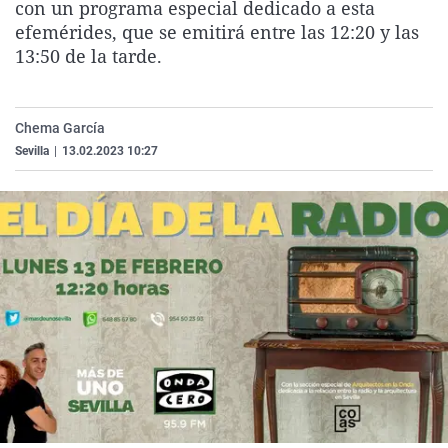
con un programa especial dedicado a esta
La rosa de los vientos
Caso
Extremadura
Virales
efemérides, que se emitirá entre las 12:20 y las
Gente viajera
Retornados
Galicia
Televisión
13:50 de la tarde.
Como el perro y el gat
Equipo de investigaci
La Rioja
Elecciones
Operación Viuda Negr
Navarra
Chema García
Sevilla
|
13.02.2023 10:27
País Vasco