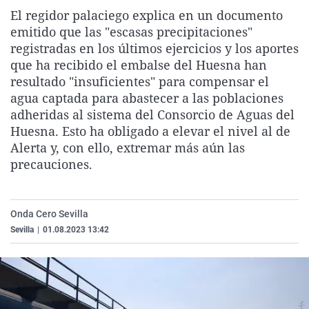
La rosa de los vientos
Caso
Extremadura
Virales
El regidor palaciego explica en un documento
emitido que las "escasas precipitaciones"
Gente viajera
Retornados
Galicia
Televisión
registradas en los últimos ejercicios y los aportes
Como el perro y el gat
Equipo de investigaci
La Rioja
Elecciones
que ha recibido el embalse del Huesna han
resultado "insuficientes" para compensar el
Operación Viuda Negr
Navarra
agua captada para abastecer a las poblaciones
País Vasco
adheridas al sistema del Consorcio de Aguas del
Huesna. Esto ha obligado a elevar el nivel al de
Alerta y, con ello, extremar más aún las
precauciones.
Onda Cero Sevilla
Sevilla
|
01.08.2023 13:42