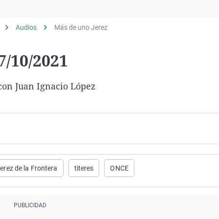
Virales
Televisión
Audios
Más de uno Jerez
Elecciones
7/10/2021
 con Juan Ignacio López
erez de la Frontera
titeres
ONCE