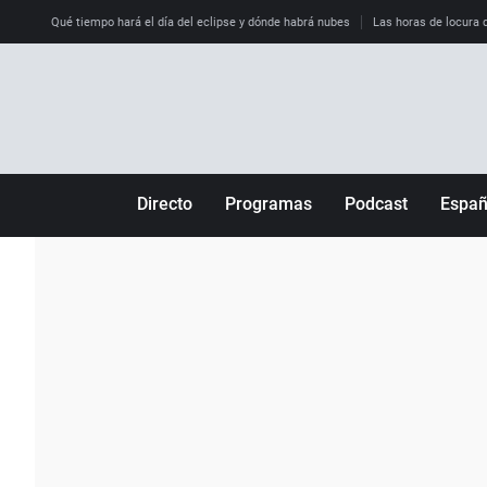
Qué tiempo hará el día del eclipse y dónde habrá nubes
Las horas de locura qu
Directo
Programas
Podcast
Espa
Más de uno
Los Perseguidos
Andalucía
Por fin
Malas decisiones
Aragón
Julia en la onda
Expedientes del más allá
Baleares
La brújula
El viaje del Guernica
Cantabria
Radioestadio
Invisibles
Cataluña
Radioestadio noche
Prohibido morirse
Comunidad de M
El colegio invisible
Esto no ha pasado
Comunitat Vale