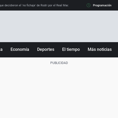
e decidieron el 'no fichaje' de Rodri por el Real Madrid y su 'sí' al Barça
Programación
La llamada de
ña
Economía
Deportes
El tiempo
Más noticias
Fútbol
Sociedad
Baloncesto
Mundo
Tenis
Salud
Motor
Cultura
Ciencia y Tecnología
adrid
Gastronomía
nciana
Medio ambiente