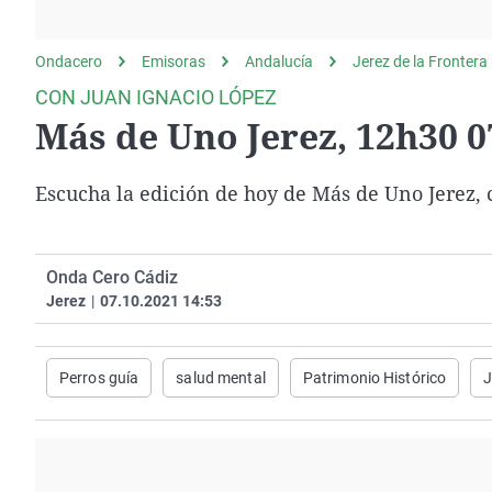
La rosa de los vientos
Caso
Extremadura
Gente viajera
Retornados
Galicia
Ondacero
Emisoras
Andalucía
Jerez de la Frontera
Como el perro y el
Equipo de investigación
La Rioja
CON JUAN IGNACIO LÓPEZ
gato
Más de Uno Jerez, 12h30 0
Operación Viuda
Navarra
Negra
País Vasco
Escucha la edición de hoy de Más de Uno Jerez,
Onda Cero Cádiz
Jerez
|
07.10.2021 14:53
Perros guía
salud mental
Patrimonio Histórico
J