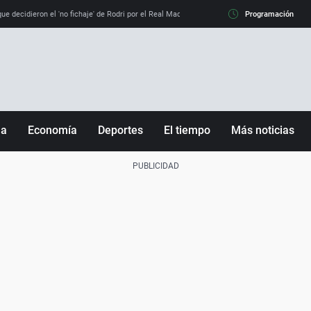
e decidieron el 'no fichaje' de Rodri por el Real Madrid y su 'sí' al Barça
Programación
La llamada de
ña
Economía
Deportes
El tiempo
Más noticias
Fútbol
Sociedad
Baloncesto
Mundo
Tenis
Salud
Motor
Cultura
Ciencia y Tecnología
adrid
Gastronomía
nciana
Medio ambiente