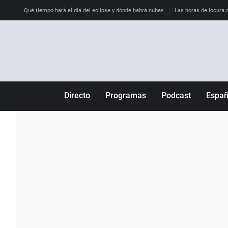
Qué tiempo hará el día del eclipse y dónde habrá nubes
Las horas de locura qu
Directo
Programas
Podcast
Espa
Más de uno
Los Perseguidos
Andalucía
Por fin
Malas decisiones
Aragón
Julia en la onda
Expedientes del más allá
Baleares
La brújula
El viaje del Guernica
Cantabria
Radioestadio
Invisibles
Cataluña
Radioestadio noche
Prohibido morirse
Comunidad de M
El colegio invisible
Esto no ha pasado
Comunitat Vale