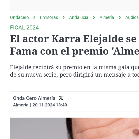
La rosa de los vientos
Caso
Extremadura
Gente viajera
Retornados
Galicia
Ondacero
Emisoras
Andalucía
Almería
Audios
Como el perro y el
Equipo de investigación
La Rioja
FICAL 2024
gato
El actor Karra Elejalde se 
Operación Viuda
Navarra
Negra
País Vasco
Fama con el premio 'Almer
Elejalde recibirá su premio en la misma gala qu
de su nueva serie, pero dirigirá un mensaje a to
Onda Cero Almería
Almería
|
20.11.2024 13:40