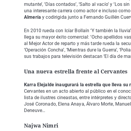
mutante’, ‘Días contados’, ‘Salto al vacío’ y ‘Los s
una interesante carrera como actor e incluso como 
Almería
y codirigida junto a Fernando Guillén Cuerv
En 2010 rueda con Icíar Bollaín ‘Y también la lluvia
llega su mayor éxito comercial: ‘Ocho apellidos va
al Mejor Actor de reparto y más tarde rueda la secu
‘Operación Concha’, ‘Mientras dure la Guerra’, ‘Poli
sus trabajos para televisión destacan ‘El día de ma
Una nueva estrella frente al Cervantes
Karra Elejalde inaugurará la estrella que lleva s
Cervantes en un acto abierto al público en el con
lista de ilustres cineastas, entre intérpretes y di
José Coronado, Elena Anaya, Álvaro Morte, Manue
Deneuve…
Najwa Nimri