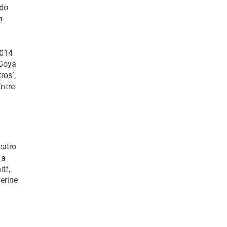
ndo
n
2014
 Goya
ros’,
Entre
eatro
la
if,
erine