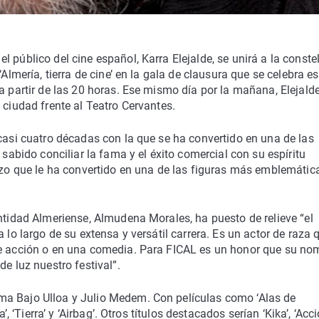
el público del cine español, Karra Elejalde, se unirá a la conste
Almería, tierra de cine’ en la gala de clausura que se celebra es
a partir de las 20 horas. Ese mismo día por la mañana, Elejald
 ciudad frente al Teatro Cervantes.
 casi cuatro décadas con la que se ha convertido en una de las
 sabido conciliar la fama y el éxito comercial con su espíritu
rizo que le ha convertido en una de las figuras más emblemátic
entidad Almeriense, Almudena Morales, ha puesto de relieve “el
 lo largo de su extensa y versátil carrera. Es un actor de raza 
de acción o en una comedia. Para FICAL es un honor que su no
e luz nuestro festival”.
ma Bajo Ulloa y Julio Medem. Con películas como ‘Alas de
’, ‘Tierra’ y ‘Airbag’. Otros títulos destacados serían ‘Kika’, ‘Acc