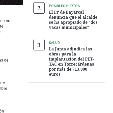
POSIBLES HURTOS
El PP de Bayárcal
denuncia que el alcalde
lación
se ha apropiado de “dos
te
vacas municipales”
e
SALUD
La Junta adjudica las
obras para la
implantación del PET-
as de
TAC en Torrecárdenas
por más de 713.000
euros
que
mbre
ión