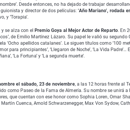
in nombre’. Desde entonces, no ha dejado de trabajar desarrolla
guionista y director de dos películas:
‘Año Mariano’, rodada e
o, y ‘Torapia’.
’ y se alza con el
Premio Goya al Mejor Actor de Reparto
. En 
scos’, de Emilio Martínez Lázaro. Su papel le valió su segundo
ela ‘Ocho apellidos catalanes’. Le siguen títulos como ‘100 met
amor para principiantes’, ‘Llegaron de Noche’, ‘La Vida Padre’… 
ñana’, ‘La Fortuna’ y ‘La segunda muerte’.
u nombre el sábado, 23 de noviembre
, a las 12 horas frente al T
ocido como Paseo de la Fama de Almería. Su nombre se unirá a 
rectores, que cuentan con ese honor como Sophia Loren, Omar Shar
l Martín Cuenca, Arnold Schwarzenegger, Max Von Sydow, Cath