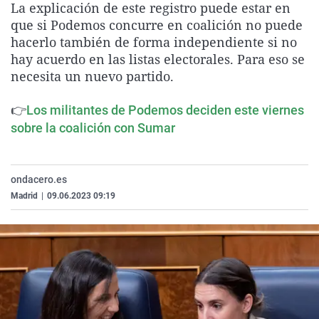
La explicación de este registro puede estar en
La rosa de los vientos
Caso
Extremadura
Virales
que si Podemos concurre en coalición no puede
Gente viajera
Retornados
Galicia
Televisión
hacerlo también de forma independiente si no
hay acuerdo en las listas electorales. Para eso se
Como el perro y el gat
Equipo de investigaci
La Rioja
Elecciones
necesita un nuevo partido.
Operación Viuda Negr
Navarra
👉
Los militantes de Podemos deciden este viernes
País Vasco
sobre la coalición con Sumar
ondacero.es
Madrid
|
09.06.2023 09:19