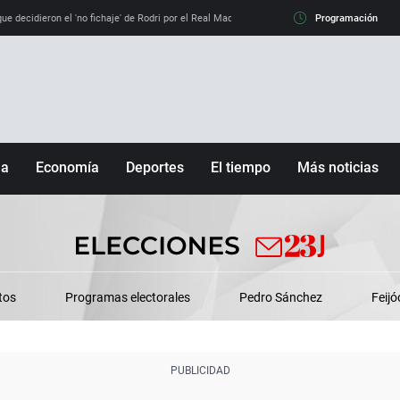
e decidieron el 'no fichaje' de Rodri por el Real Madrid y su 'sí' al Barça
Programación
La llamada de
ña
Economía
Deportes
El tiempo
Más noticias
Fútbol
Sociedad
Baloncesto
Mundo
Tenis
Salud
Motor
Cultura
tos
Programas electorales
Pedro Sánchez
Feijó
Ciencia y Tecnología
adrid
Gastronomía
nciana
Medio ambiente