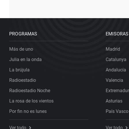
PROGRAMAS
EMISORAS
Más de uno
Madrid
Julia en la onda
Catalunya
La brújula
Andalucía
Radioestadio
Valencia
Radioestadio Noche
Extremadu
La rosa de los vientos
Asturias
Por fin no es lunes
País Vasco
Ver todo
Ver todo