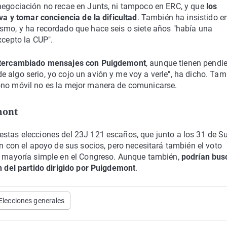
 negociación no recae en Junts, ni tampoco en ERC, y que
los
iva y tomar conciencia de la dificultad
. También ha insistido e
ismo, y ha recordado que hace seis o siete años "había una
xcepto la CUP".
intercambiado mensajes con Puigdemont
, aunque tienen pendi
 algo serio, yo cojo un avión y me voy a verle", ha dicho. Ta
fono móvil no es la mejor manera de comunicarse.
mont
estas elecciones del 23J 121 escaños, que junto a los 31 de S
ón con el apoyo de sus socios, pero necesitará también el voto
la mayoría simple en el Congreso. Aunque también,
podrían busc
ón del partido dirigido por Puigdemont
.
Elecciones generales