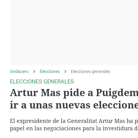
La rosa de los vientos
Caso
Extremadura
Gente viajera
Retornados
Galicia
Como el perro y el
Equipo de investigación
La Rioja
gato
Operación Viuda
Navarra
Negra
País Vasco
Ondacero
Elecciones
Elecciones generales
ELECCIONES GENERALES
Artur Mas pide a Puigdem
ir a unas nuevas eleccion
El expresidente de la Generalitat Artur Mas ha p
papel en las negociaciones para la investidura