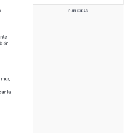
n
ente
mbién
umar,
ar la