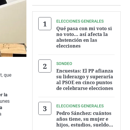
ELECCIONES GENERALES
Qué pasa con mi voto si
no voto... así afecta la
abstención en las
elecciones
SONDEO
Encuestas: El PP afianza
t, que
su liderazgo y superaría
al PSOE en cinco puntos
de celebrarse elecciones
r la
lunes
ELECCIONES GENERALES
la
Pedro Sánchez: cuántos
a
años tiene, su mujer e
hijos, estudios, sueldo...