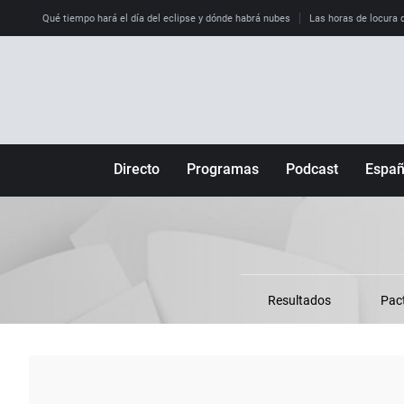
Qué tiempo hará el día del eclipse y dónde habrá nubes
Las horas de locura qu
Directo
Programas
Podcast
Espa
Más de uno
Los Perseguidos
Andalucía
Por fin
Malas decisiones
Aragón
Julia en la onda
Expedientes del más allá
Baleares
La brújula
El viaje del Guernica
Cantabria
Resultados
Pac
Radioestadio
Invisibles
Cataluña
Radioestadio noche
Prohibido morirse
Comunidad de M
El colegio invisible
Esto no ha pasado
Comunitat Vale