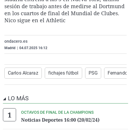
La rosa de los vientos
Caso
Extremadura
Virales
sesión de trabajo antes de medirse al Dortmund
en los cuartos de final del Mundial de Clubes.
Gente viajera
Retornados
Galicia
Televisión
Nico sigue en el Athletic
Como el perro y el gat
Equipo de investigaci
La Rioja
Elecciones
Operación Viuda Negr
Navarra
ondacero.es
País Vasco
Madrid
|
04.07.2025 16:12
Carlos Alcaraz
fichajes fútbol
PSG
Fernando 
LO MÁS
OCTAVOS DE FINAL DE LA CHAMPIONS
Noticias Deportes 16:00 (20/02/24)