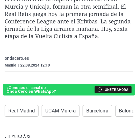
La rosa de los vientos
Caso
Extremadura
Virales
Murcia y Unicaja, forman la otra semifinal. El
Real Betis juega hoy la primera jornada de la
Gente viajera
Retornados
Galicia
Televisión
Conference League ante el Krivbas. La segunda
Como el perro y el gat
Equipo de investigaci
La Rioja
Elecciones
jornada de la Liga arranca mañana. Hoy, sexta
etapa de la Vuelta Ciclista a España.
Operación Viuda Negr
Navarra
País Vasco
ondacero.es
Madrid
|
22.08.2024 12:10
¿Conoces el canal de
ÚNETE AHORA
Onda Cero en WhatsApp?
Real Madrid
UCAM Murcia
Barcelona
Balonce
LO MÁS