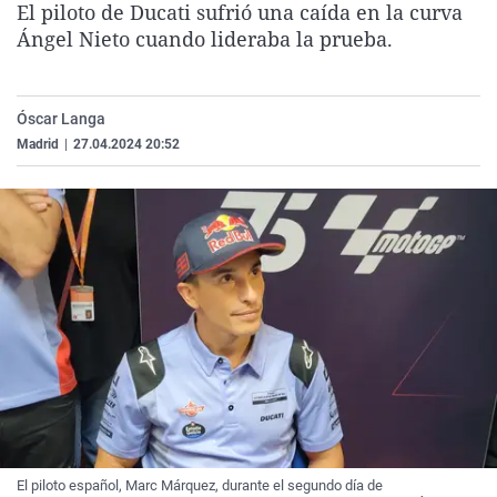
El piloto de Ducati sufrió una caída en la curva
La rosa de los vientos
Caso
Extremadura
Virales
Ángel Nieto cuando lideraba la prueba.
Gente viajera
Retornados
Galicia
Televisión
Como el perro y el gat
Equipo de investigaci
La Rioja
Elecciones
Óscar Langa
Operación Viuda Negr
Navarra
Madrid
|
27.04.2024 20:52
País Vasco
El piloto español, Marc Márquez, durante el segundo día de