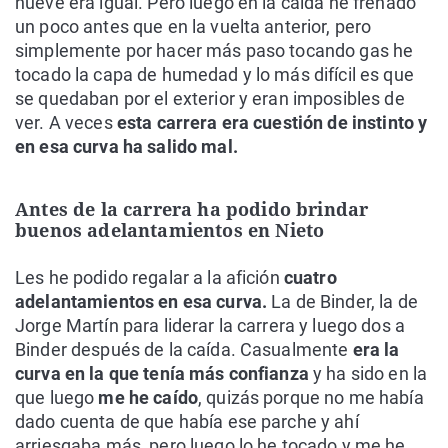
nueve era igual. Pero luego en la caída he frenado
un poco antes que en la vuelta anterior, pero
simplemente por hacer más paso tocando gas he
tocado la capa de humedad y lo más difícil es que
se quedaban por el exterior y eran imposibles de
ver. A veces
esta carrera era cuestión de instinto y
en esa curva ha salido mal.
Antes de la carrera ha podido brindar
buenos adelantamientos en Nieto
Les he podido regalar a la afición
cuatro
adelantamientos en esa curva.
La de Binder, la de
Jorge Martín para liderar la carrera y luego dos a
Binder después de la caída. Casualmente
era la
curva en la que tenía más confianza
y ha sido en la
que luego
me he caído
, quizás porque no me había
dado cuenta de que había ese parche y ahí
arriesgaba más, pero luego lo he tocado y me he