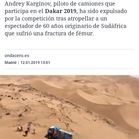
Andrey Karginov, piloto de camiones que
La rosa de los vientos
Caso
Extremadura
Virales
participa en el
Dakar 2019
, ha sido expulsado
Gente viajera
Retornados
Galicia
Televisión
por la competición tras atropellar a un
espectador de 60 años originario de Sudáfrica
Como el perro y el gat
Equipo de investigaci
La Rioja
Elecciones
que sufrió una fractura de fémur.
Operación Viuda Negr
Navarra
País Vasco
ondacero.es
Madrid
|
12.01.2019 13:01