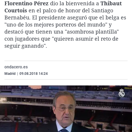
Florentino Pérez
dio la bienvenida a
Thibaut
La rosa de los vientos
Caso
Extremadura
Virales
Courtois
en el palco de honor del Santiago
Gente viajera
Retornados
Galicia
Televisión
Bernabéu. El presidente aseguró que el belga es
"uno de los mejores porteros del mundo" y
Como el perro y el gat
Equipo de investigaci
La Rioja
Elecciones
destacó que tienen una "asombrosa plantilla"
Operación Viuda Negr
Navarra
con jugadores que "quieren asumir el reto de
seguir ganando".
País Vasco
ondacero.es
Madrid
|
09.08.2018 14:24